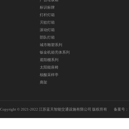
标识标牌
灯杆灯箱
灭蚊灯箱
滚动灯箱
部队灯箱
城市雕塑系列
钣金机箱壳体系列
遮阳棚系列
太阳能座椅
核酸采样亭
廊架
Copyright © 2021-2022 江苏蓝天智能交通设施有限公司 版权所有
备案号：苏I