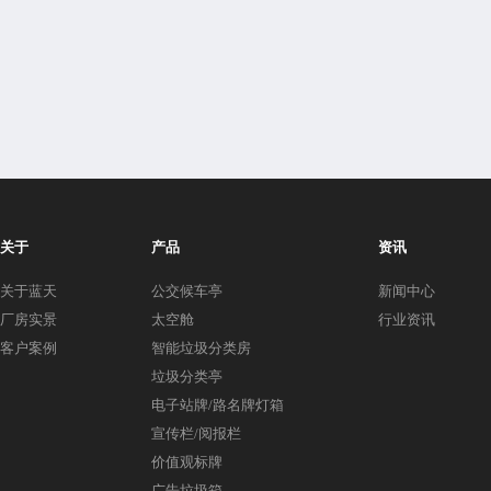
关于
产品
资讯
关于蓝天
公交候车亭
新闻中心
厂房实景
太空舱
行业资讯
客户案例
智能垃圾分类房
垃圾分类亭
电子站牌/路名牌灯箱
宣传栏/阅报栏
价值观标牌
广告垃圾箱