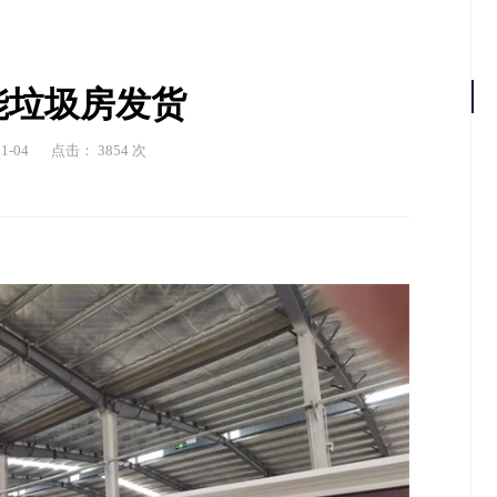
能垃圾房发货
-04
点击： 3854 次