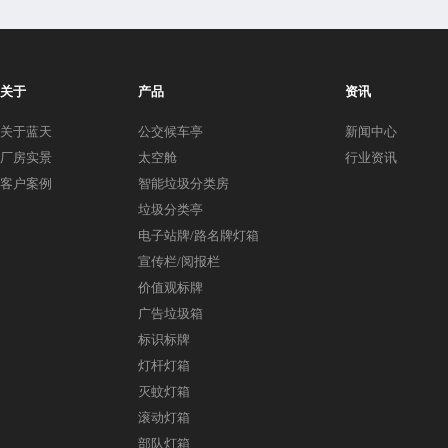
关于
产品
资讯
关于蓝天
公交候车亭
新闻中心
厂房实景
太空舱
行业资讯
客户案例
智能垃圾分类房
垃圾分类亭
电子站牌/路名牌灯箱
宣传栏/阅报栏
价值观标牌
广告垃圾箱
标识标牌
灯杆灯箱
灭蚊灯箱
滚动灯箱
部队灯箱