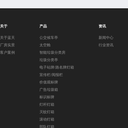
关于
产品
资讯
关于蓝天
公交候车亭
新闻中心
厂房实景
太空舱
行业资讯
客户案例
智能垃圾分类房
垃圾分类亭
电子站牌/路名牌灯箱
宣传栏/阅报栏
价值观标牌
广告垃圾箱
标识标牌
灯杆灯箱
灭蚊灯箱
滚动灯箱
部队灯箱