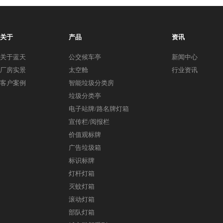
关于
产品
资讯
关于蓝天
公交候车亭
新闻中心
厂房实景
太空舱
行业资讯
客户案例
智能垃圾分类房
垃圾分类亭
电子站牌/路名牌灯箱
宣传栏/阅报栏
价值观标牌
广告垃圾箱
标识标牌
灯杆灯箱
灭蚊灯箱
滚动灯箱
部队灯箱