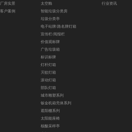
厂房实景
太空舱
行业资讯
客户案例
智能垃圾分类房
垃圾分类亭
电子站牌/路名牌灯箱
宣传栏/阅报栏
价值观标牌
广告垃圾箱
标识标牌
灯杆灯箱
灭蚊灯箱
滚动灯箱
部队灯箱
城市雕塑系列
钣金机箱壳体系列
遮阳棚系列
太阳能座椅
核酸采样亭