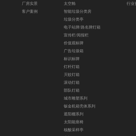
厂房实景
太空舱
行业
客户案例
智能垃圾分类房
垃圾分类亭
电子站牌/路名牌灯箱
宣传栏/阅报栏
价值观标牌
广告垃圾箱
标识标牌
灯杆灯箱
灭蚊灯箱
滚动灯箱
部队灯箱
城市雕塑系列
钣金机箱壳体系列
遮阳棚系列
太阳能座椅
核酸采样亭